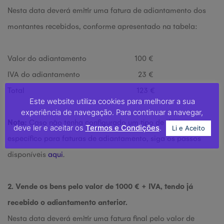
Nesta data deverá emitir uma fatura de adiantamento dos
montantes recebidos, conforme apresentado na tabela:
Valor do adiantamento 100 €
IVA do adiantamento 23 €
Total 123 €
Este website utiliza cookies para melhorar a sua
experiência de navegação. Para continuar a navegar,
Nota:
Caso não tenha configurado um tipo de documento
deve ler e aceitar os
Termos e Condições
.
Li e Aceito
específico para faturas de adiantamento, siga os passos
disponíveis
aqui
.
2. Vende os bens pelo valor de 1000 € + IVA, tendo já
recebido o adiantamento anterior.
Nesta data deverá emitir uma fatura final pelo valor de