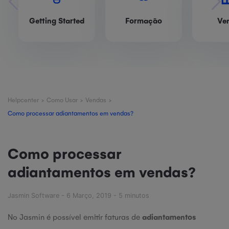
Getting Started
Formação
Ve
Helpcenter
>
Como Usar
>
Vendas
>
Como processar adiantamentos em vendas?
Como processar
adiantamentos em vendas?
Jasmin Software - 6 Março, 2019 - 5 minutos
No Jasmin é possível emitir faturas de
adiantamentos