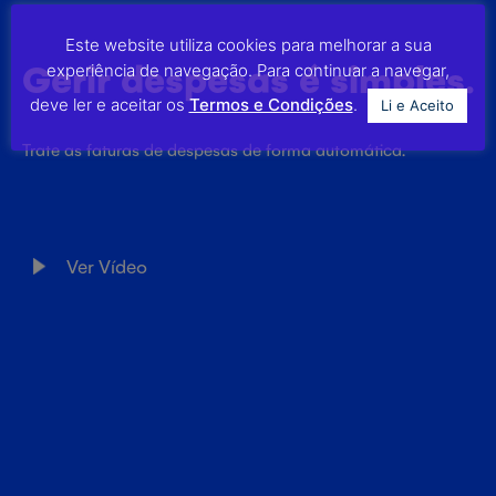
Este website utiliza cookies para melhorar a sua
Gerir despesas é simples.
experiência de navegação. Para continuar a navegar,
deve ler e aceitar os
Termos e Condições
.
Li e Aceito
Trate as faturas de despesas de forma automática.
Ver Vídeo