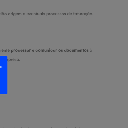
dão origem a eventuais processos de faturação.
amente
processar e comunicar os documentos
à
ua empresa.
o.