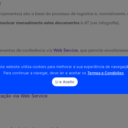
a
çamentos) são a base do processo de logística e, normalmente, 
unicar mensalmente estes documentos
à AT (ver infografia).
umentos de conferência via
Web Service
, que permite simultane
iro SAF-T,
com a restante informação fiscal e contabilística da s
ste website utiliza cookies para melhorar a sua experiência de navegaçã
Para continuar a navegar, deve ler e aceitar os
Termos e Condições
.
nos seguintes artigos de apoio:
Li e Aceito
ação via SAF-T
ação via Web Service