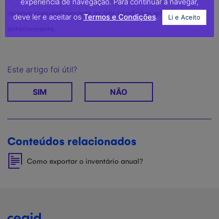
experiência de navegação. Para continuar a navegar,
reúnam cumulativamente as três condições referidas
deve ler e aceitar os
Termos e Condições
.
Li e Aceito
anteriormente.
Este artigo foi útil?
SIM
NÃO
Conteúdos relacionados
Como exportar o inventário anual?