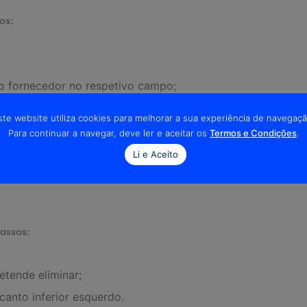
os:
o fornecedor no respetivo campo;
ste website utiliza cookies para melhorar a sua experiência de navegaçã
e os campos estão devidamente preenchidos;
Para continuar a navegar, deve ler e aceitar os
Termos e Condições
.
Li e Aceito
passos:
etende eliminar;
canto inferior esquerdo.