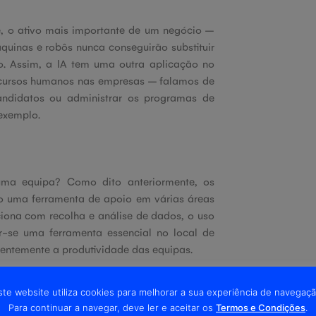
 o ativo mais importante de um negócio –
quinas e robôs nunca conseguirão substituir
o. Assim, a IA tem uma outra aplicação no
ecursos humanos nas empresas – falamos de
andidatos ou administrar os programas de
exemplo.
ma equipa? Como dito anteriormente, os
o uma ferramenta de apoio em várias áreas
ciona com recolha e análise de dados, o uso
r-se uma ferramenta essencial no local de
uentemente a produtividade das equipas.
ste website utiliza cookies para melhorar a sua experiência de navegaçã
Para continuar a navegar, deve ler e aceitar os
Termos e Condições
.
ce, só beneficiam da Inteligência Artificial e