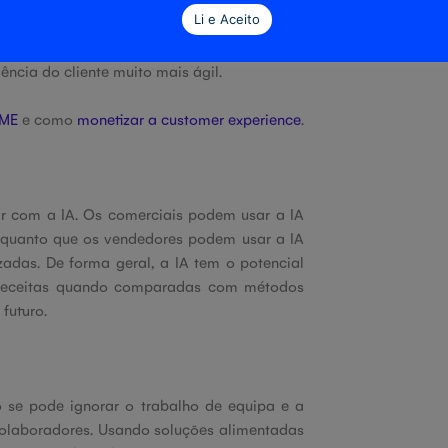
Li e Aceito
não conseguirá substituir, por exemplo, a
iente, ajuda a filtrar e a direcionar os
ência do cliente muito mais ágil.
PME
e como
monetizar a
customer experience
.
 com a IA. Os comerciais podem usar a IA
nquanto que os vendedores podem usar a IA
zadas. De forma geral, a IA tem o potencial
 receitas quando comparadas com métodos
futuro.
 se pode ignorar o trabalho de equipa e a
s colaboradores. Usando soluções alimentadas