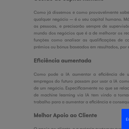
Como já dissemos e como provavelmente sabe,
qualquer negócio – é o seu capital humano. Má
as pessoas, e precisarão sempre de supervisã
mundo dos negócios que é a de melhorar os r
funções como analisar as qualificações de c
prémios ou bónus baseados em resultados, por 
Eficiência aumentada
Como pode a IA aumentar a eficiência de u
empregos do futuro passam por usar a IA com
de um negócio. Especificamente no que se rela
de machine learning via IA tem vindo a torna
trabalho para a aumentar a eficiência e conseq
Melhor Apoio ao Cliente
E
O apoio ao cliente, e a própria customer experien