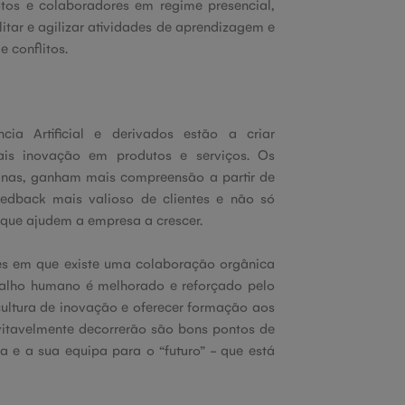
otos e colaboradores em regime presencial,
ilitar e agilizar atividades de aprendizagem e
 conflitos.
ia Artificial e derivados estão a criar
ais inovação em produtos e serviços. Os
anas, ganham mais compreensão a partir de
edback mais valioso de clientes e não só
 que ajudem a empresa a crescer.
es em que existe uma colaboração orgânica
balho humano é melhorado e reforçado pelo
 cultura de inovação e oferecer formação aos
itavelmente decorrerão são bons pontos de
 e a sua equipa para o “futuro” - que está