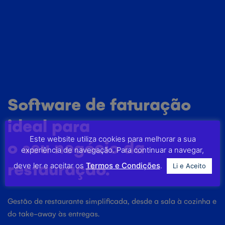
Software de faturação
ideal para
Este website utiliza cookies para melhorar a sua
o seu negócio da
experiência de navegação. Para continuar a navegar,
restauração.
deve ler e aceitar os
Termos e Condições
.
Li e Aceito
Gestão de restaurante simplificada, desde a sala à cozinha e
do take-away às entregas.