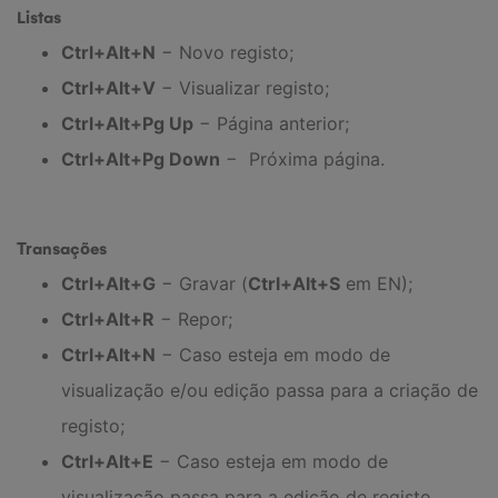
Listas
Ctrl+Alt+N
− Novo registo;
Ctrl+Alt+V
− Visualizar registo;
Ctrl+Alt+Pg Up
− Página anterior;
Ctrl+Alt+Pg Down
− Próxima página.
Transações
Ctrl+Alt+G
− Gravar (
Ctrl+Alt+S
em EN);
Ctrl+Alt+R
− Repor;
Ctrl+Alt+N
− Caso esteja em modo de
visualização e/ou edição passa para a criação de
registo;
Ctrl+Alt+E
− Caso esteja em modo de
visualização passa para a edição de registo.