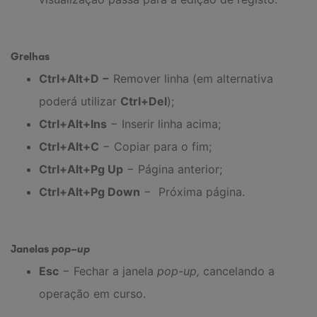
Grelhas
Ctrl+Alt+D −
Remover linha (em alternativa
poderá utilizar
Ctrl+Del
);
Ctrl+Alt+Ins
− Inserir linha acima;
Ctrl+Alt+C
− Copiar para o fim;
Ctrl+Alt+Pg Up
− Página anterior;
Ctrl+Alt+Pg Down
− Próxima página.
Janelas
pop-up
Esc
− Fechar a janela
pop-up,
cancelando a
operação em curso.