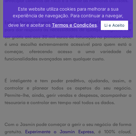
antecipar cenários de risco e a tomar as melhores decisões.
Este website utiliza cookies para melhorar a sua
experiência de navegação. Para continuar a navegar,
Este
software
de gestão avançado na
cloud
está preparado
deve ler e aceitar os
Termos e Condições
.
Li e Aceito
para dar resposta às necessidades de qualquer negócio. Por
ser grátis até aos 30 mil euros de faturação no primeiro ano,
é uma escolha extremamente acessível para quem está a
começar, oferecendo acesso a uma variedade de
funcionalidades avançadas sem qualquer custo.
É inteligente e tem poder preditivo, ajudando, assim, a
controlar e planear todos os aspetos do seu negócio.
Permite-lhe, ainda, gerir vendas e despesas, acompanhar a
tesouraria e controlar em tempo real todos os dados.
Com o Jasmin pode começar a gerir o seu negócio de forma
gratuita.
Experimente o Jasmin Express
, é 100%
cloud
,