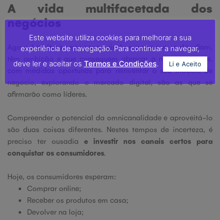
A vida multifacetada dos
negócios
Este website utiliza cookies para melhorar a sua
Agora é a altura certa para agir. As marcas que se desafiam,
experiência de navegação. Para continuar a navegar,
têm ambição e que conseguem abraçar a nova realidade,
deve ler e aceitar os
Termos e Condições
.
Li e Aceito
com medidas oportunas para reinventar o seu modelo de
negócio, explorando o mercado digital, são as que se
afirmarão como líderes.
Compreender o potencial da omnicanalidade e aproveitá-lo
são duas coisas diferentes. Nestes tempos de incerteza, é
preciso ter ousadia
e investir nos canais certos para
conquistar os consumidores
.
Hoje, os consumidores esperam:
Comprar online;
Receber os produtos em casa;
Devolver na loja;