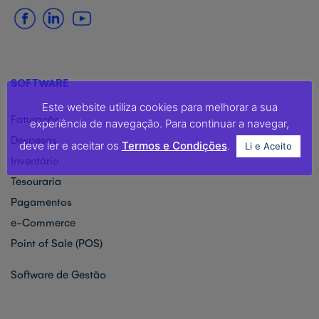
SOFTWARE
Este website utiliza cookies para melhorar a sua
Faturação
experiência de navegação. Para continuar a navegar,
Despesas
deve ler e aceitar os
Termos e Condições
.
Li e Aceito
Inventário
Tesouraria
Pagamentos
e-Commerce
Point of Sale (POS)
Software de Gestão