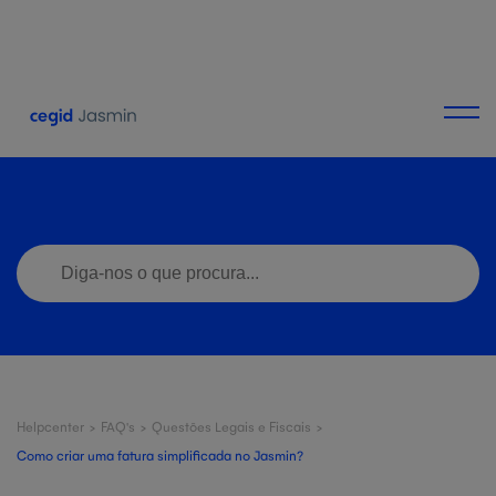
Helpcenter
>
FAQ's
>
Questões Legais e Fiscais
>
Como criar uma fatura simplificada no Jasmin?