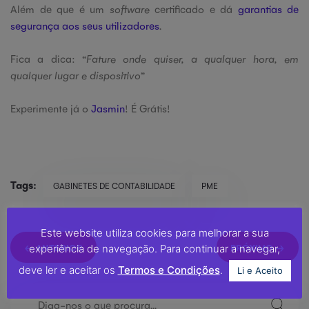
Além de que é um
software
certificado e dá
garantias de
segurança aos seus utilizadores
.
Fica a dica: “
Fature onde quiser, a qualquer hora, em
qualquer lugar e dispositivo
”
Experimente já o
Jasmin
! É Grátis!
Tags:
GABINETES DE CONTABILIDADE
PME
Este website utiliza cookies para melhorar a sua
← ANTERIOR
PRÓXIMO →
experiência de navegação. Para continuar a navegar,
deve ler e aceitar os
Termos e Condições
.
Li e Aceito