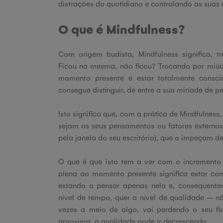
distrações do quotidiano e controlando as sua
O que é Mindfulness?
Com origem budista, Mindfulness significa, t
Ficou na mesma, não ficou? Trocando por miúd
momento presente e estar totalmente consc
consegue distinguir, de entre a sua miríade de p
Isto significa que, com a prática de Mindfulness
sejam os seus pensamentos ou fatores externo
pela janela do seu escritório), que o impeçam de
O que é que isto tem a ver com o incremento
plena ao momento presente significa estar c
estando a pensar apenas nela e, consequente
nível de tempo, quer a nível de qualidade – não
vezes a meio de algo, vai perdendo o seu fi
aproxima, a qualidade pode ir decrescendo.