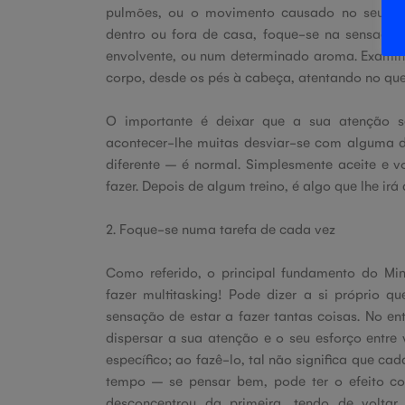
pulmões, ou o movimento causado no seu ab
dentro ou fora de casa, foque-se na sensação
envolvente, ou num determinado aroma. Exami
corpo, desde os pés à cabeça, atentando no qu
O importante é deixar que a sua atenção 
acontecer-lhe muitas desviar-se com alguma d
diferente – é normal. Simplesmente aceite e v
fazer. Depois de algum treino, é algo que lhe ir
2. Foque-se numa tarefa de cada vez
Como referido, o principal fundamento do Min
fazer multitasking! Pode dizer a si próprio q
sensação de estar a fazer tantas coisas. No ent
dispersar a sua atenção e o seu esforço entre
específico; ao fazê-lo, tal não significa que c
tempo – se pensar bem, pode ter o efeito co
desconcentrou da primeira, tendo de volta