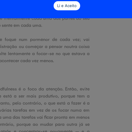
dómen. Já em relação à caminhada, seja
Li e Aceito
 da sua pele a tocar no chão, no ar fresco
ne mentalmente cada uma das partes do seu
e sente em cada uma.
se foque num pormenor de cada vez; vai
istração ou começar a pensar noutra coisa
olte lentamente a focar-se no que estava a
á acontecer cada vez menos.
dfulness é o foco da atenção. Então, evite
ue está a ser mais produtivo, porque tem a
anto, pelo contrário, o que está a fazer é a
 várias tarefas em vez de os focar numa em
ada uma das tarefas vai ficar pronta em menos
ntrário, porque ao mudar para outra já se
r atrás e concentrar-se novamente – e a