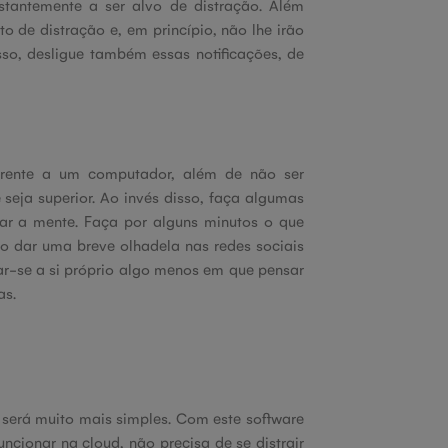
tantemente a ser alvo de distração. Além
o de distração e, em princípio, não lhe irão
isso, desligue também essas notificações, de
frente a um computador, além de não ser
 seja superior. Ao invés disso, faça algumas
car a mente. Faça por alguns minutos o que
mo dar uma breve olhadela nas redes sociais
ar-se a si próprio algo menos em que pensar
as.
será muito mais simples. Com este software
ncionar na cloud, não precisa de se distrair