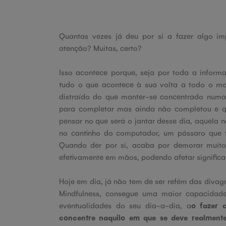
Quantas vezes já deu por si a fazer algo im
atenção? Muitas, certo?
Isso acontece porque, seja por toda a inform
tudo o que acontece à sua volta a todo o mo
distraído do que manter-se concentrado numa 
para completar mas ainda não completou e qu
pensar no que será o jantar desse dia, aquela 
no cantinho do computador, um pássaro que f
Quando der por si, acaba por demorar muito
efetivamente em mãos, podendo afetar significa
Hoje em dia, já não tem de ser refém das divag
Mindfulness, consegue uma maior capacidad
eventualidades do seu dia-a-dia, a
o fazer 
concentre naquilo em que se deve realment