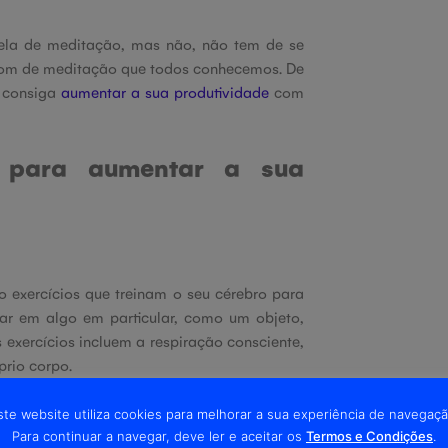
cela de meditação, mas não, não tem de se
e som de meditação que todos conhecemos. De
 consiga
aumentar a sua produtividade
com
s para aumentar a sua
o exercícios que treinam o seu cérebro para
ar em algo em particular, como um objeto,
exercícios incluem a respiração consciente,
rio corpo.
ente-se numa posição confortável e foque-se
ste website utiliza cookies para melhorar a sua experiência de navegaçã
concretos como a entrada e saída de ar dos
Para continuar a navegar, deve ler e aceitar os
Termos e Condições
.