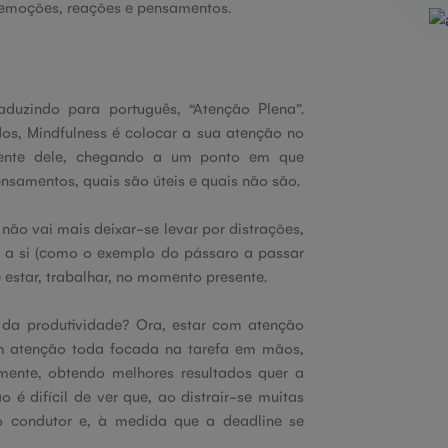
s emoções, reações e pensamentos.
raduzindo para português, “Atenção Plena”.
os, Mindfulness é colocar a sua atenção no
iente dele, chegando a um ponto em que
ensamentos, quais são úteis e quais não são.
, não vai mais deixar-se levar por distrações,
s a si (como o exemplo do pássaro a passar
 estar, trabalhar, no momento presente.
 da produtividade? Ora, estar com atenção
om atenção toda focada na tarefa em mãos,
mente, obtendo melhores resultados quer a
 é difícil de ver que, ao distrair-se muitas
o condutor e, à medida que a deadline se