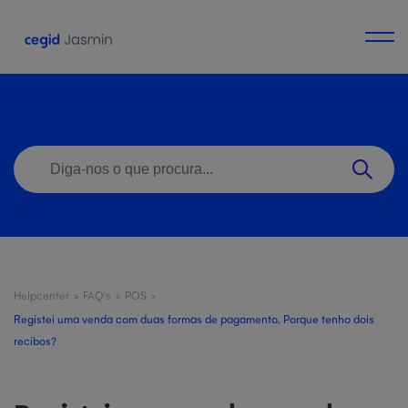
Helpcenter
>
FAQ's
>
POS
>
Registei uma venda com duas formas de pagamento. Porque tenho dois
recibos?