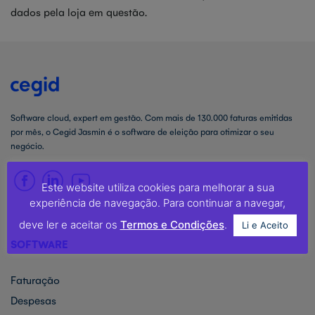
dados pela loja em questão.
Software cloud, expert em gestão. Com mais de 130.000 faturas emitidas
por mês, o Cegid Jasmin é o software de eleição para otimizar o seu
negócio.
Este website utiliza cookies para melhorar a sua
experiência de navegação. Para continuar a navegar,
deve ler e aceitar os
Termos e Condições
.
Li e Aceito
SOFTWARE
Faturação
Despesas