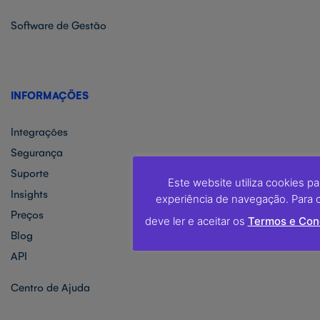
Software de Gestão
INFORMAÇÕES
Integrações
Segurança
Suporte
Este website utiliza cookies p
Insights
experiência de navegação. Para c
Preços
deve ler e aceitar os
Termos e Con
Blog
API
Centro de Ajuda